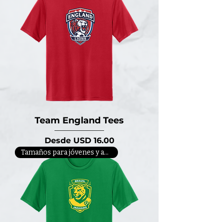
Team England Tees
Precio de oferta
Desde
USD 16.00
Tamaños para jóvenes y adultos