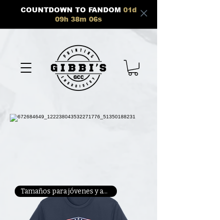
COUNTDOWN TO FANDOM
01
d
09
h
38
m
05
s
Tamaños para jóvenes y adultos