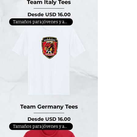
Team Italy Tees
Precio de oferta
Desde
USD 16.00
Tamaños para jóvenes y adultos
Team Germany Tees
Precio de oferta
Desde
USD 16.00
Tamaños para jóvenes y adultos