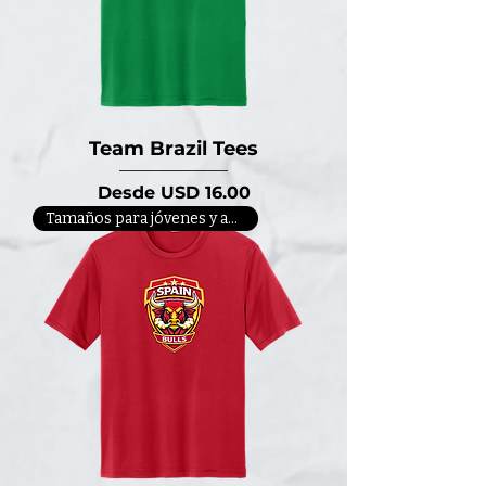
Team Brazil Tees
Precio de oferta
Desde
USD 16.00
Tamaños para jóvenes y adultos