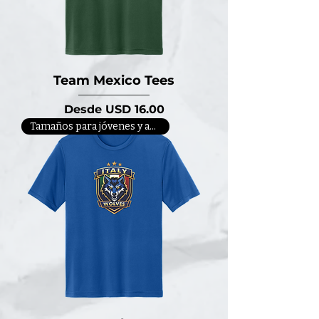
Team Mexico Tees
Precio de oferta
Desde
USD 16.00
Tamaños para jóvenes y adultos