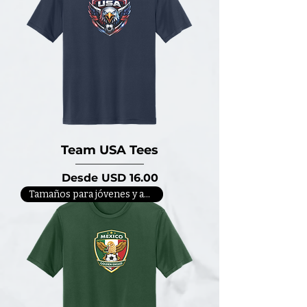
Team USA Tees
Precio de oferta
Desde
USD 16.00
Tamaños para jóvenes y adultos