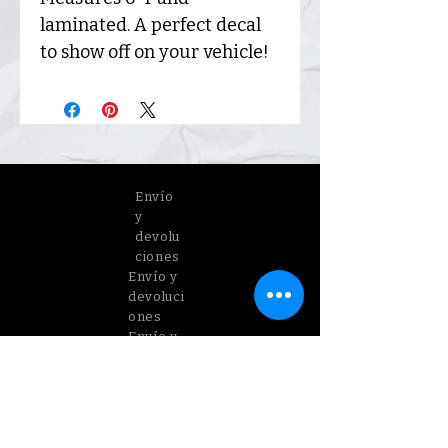
laminated. A perfect decal
to show off on your vehicle!
Envío
y
devolu
ciones
Envío y
devoluci
ones
Envío y
devoluci
ones
Envío y
devolucione
s