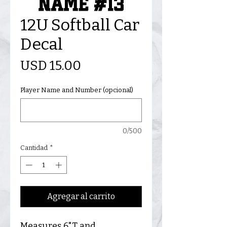
12U Softball Car
Decal
Precio
USD 15.00
Player Name and Number (opcional)
0/500
Cantidad
*
Agregar al carrito
Measures 6"T and