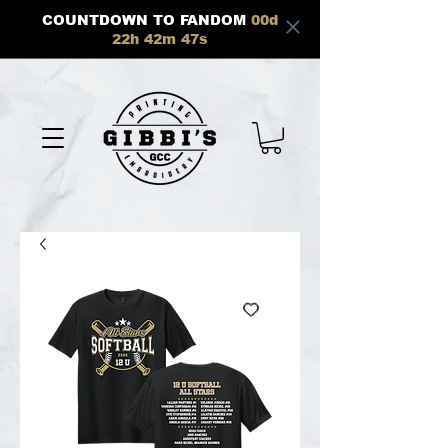
COUNTDOWN TO FANDOM
00
d
22
h
42
m
47
s