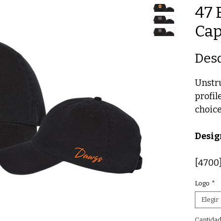
47 
Ca
Des
Unstru
profil
choice
Desig
[4700
Logo
*
Elegir
Cantida