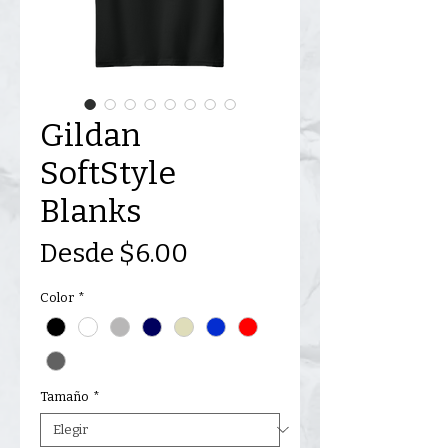
Gildan
SoftStyle
Blanks
Precio
Desde
$6.00
de
Color
*
oferta
Tamaño
*