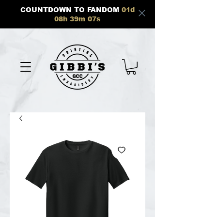
COUNTDOWN TO FANDOM
01
d
08
h
39
m
07
s