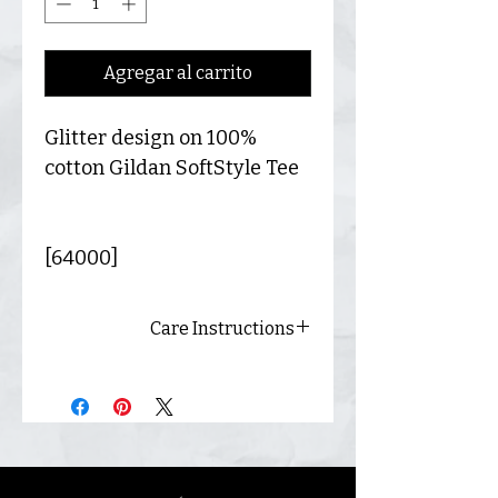
Agregar al carrito
Glitter design on 100%
cotton Gildan SoftStyle Tee
[64000]
Care Instructions
Always wash inside out and
hang dry for best results.