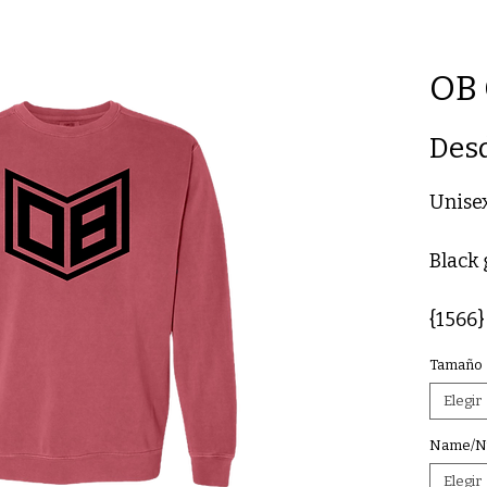
OB 
Des
Unise
Black 
{1566}
Tamaño
Elegir
Name/N
Elegir