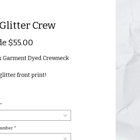
Glitter Crew
Precio
de
$55.00
de
x Garment Dyed Crewneck
oferta
glitter front print!
*
umber
*