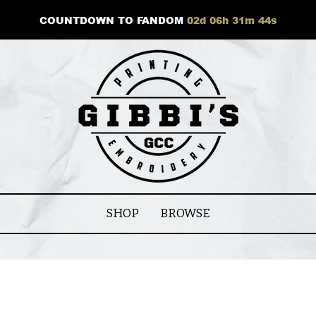
COUNTDOWN TO FANDOM
02
d
06
h
31
m
43
s
SHOP
BROWSE