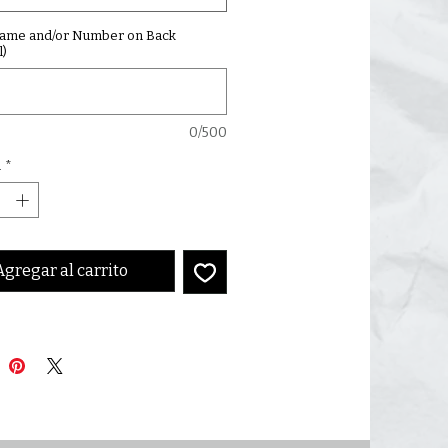
Name and/or Number on Back
l)
0/500
d
*
Agregar al carrito