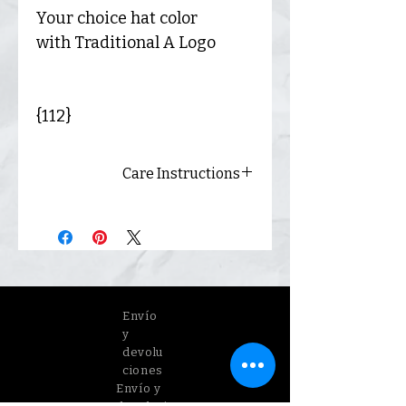
Your choice hat color
with Traditional A Logo
{112}
Care Instructions
Always hand wash.
Envío
y
devolu
ciones
Envío y