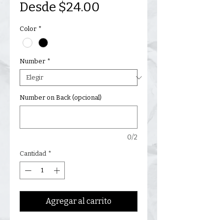
Precio
Desde
$24.00
de
Color
*
oferta
Number
*
Number on Back (opcional)
0/2
Cantidad
*
Agregar al carrito