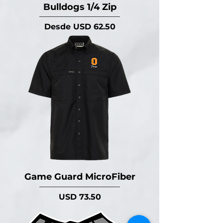
Bulldogs 1/4 Zip
Precio de oferta
Desde
USD 62.50
Game Guard MicroFiber
Precio
USD 73.50