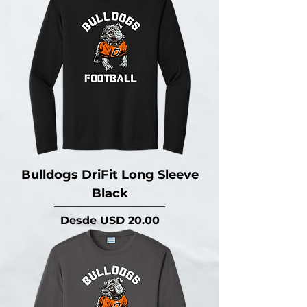
Bulldogs DriFit Long Sleeve
Black
Precio de oferta
Desde
USD 20.00