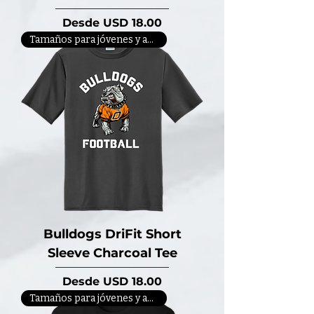
Precio de oferta
Desde
USD 18.00
Tamaños para jóvenes y adultos
Bulldogs DriFit Short
Sleeve Charcoal Tee
Precio de oferta
Desde
USD 18.00
Tamaños para jóvenes y adultos