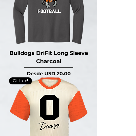
Bulldogs DriFit Long Sleeve
Charcoal
Precio de oferta
Desde
USD 20.00
Glitter!