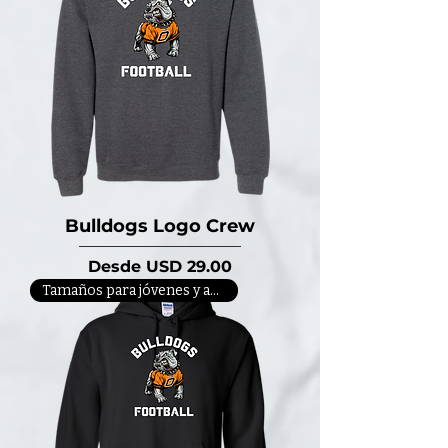
Bulldogs Logo Crew
Precio de oferta
Desde
USD 29.00
Tamaños para jóvenes y adultos