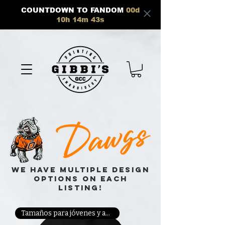
COUNTDOWN TO FANDOM
00
d
10
h
14
m
42
s
we have multiple design
options on each
listing!
Tamaños para jóvenes y adultos