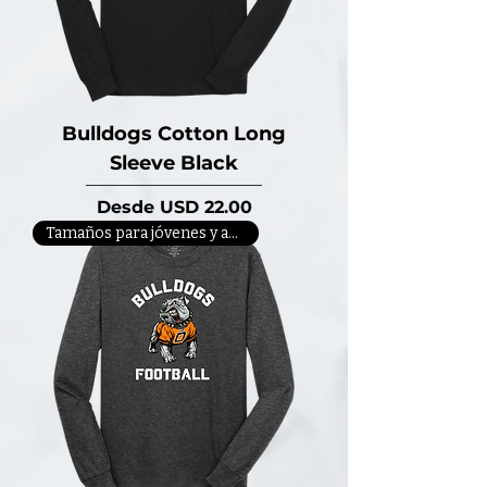
Bulldogs Cotton Long
Sleeve Black
Precio de oferta
Desde
USD 22.00
Tamaños para jóvenes y adultos