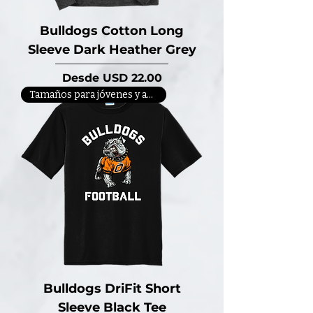
Bulldogs Cotton Long
Sleeve Dark Heather Grey
Precio de oferta
Desde
USD 22.00
Tamaños para jóvenes y adultos
Bulldogs DriFit Short
Sleeve Black Tee