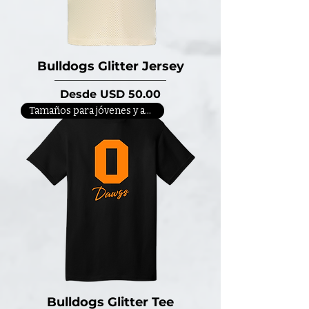
Bulldogs Glitter Jersey
Precio de oferta
Desde
USD 50.00
Tamaños para jóvenes y adultos
Bulldogs Glitter Tee