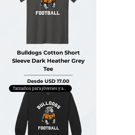
Bulldogs Cotton Short
Sleeve Dark Heather Grey
Tee
Precio de oferta
Desde
USD 17.00
Tamaños para jóvenes y adultos