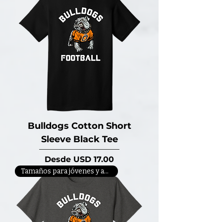
Bulldogs Cotton Short
Sleeve Black Tee
Precio de oferta
Desde
USD 17.00
Tamaños para jóvenes y adultos